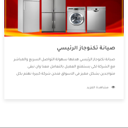
صيانة تكنوجاز الرئيسي
صيانة تكنوجاز الرئيسي هدفها سهولة التواصل السريع والمباشر
مع الشركة لكى يستمتع العميل بالتعامل معنا وان نبقى
متواجدين بشكل مميز فى الاسواق فنحن شركة كبيرة نهتم بكل
التفاصيل المهمة للعميل وان يستمتع بالخدمات التى تنفرد
مشاهدة المزيد
الشركة بها والتى تكون منها خدمة الصيانة التى تكون من أهم
الخدمات التى يرغب بها العميل لأنها تحافظ على كفاءة المنتج
كما أن شركة تكنوجاز تقدم لنا جميع الأجهزة التى نبحث عنها
وأقوى الأسعار التى تكون مناسبة لكثير من العملاء