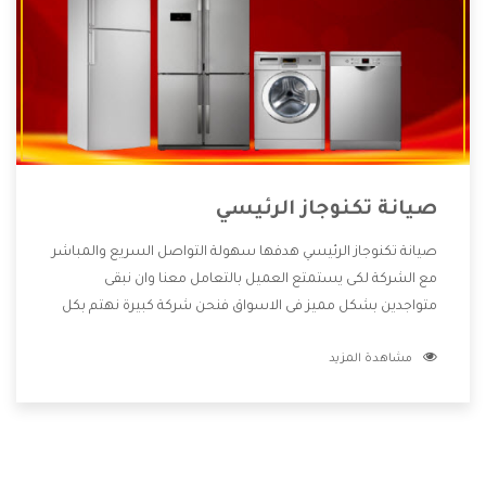
صيانة تكنوجاز الرئيسي
صيانة تكنوجاز الرئيسي هدفها سهولة التواصل السريع والمباشر
مع الشركة لكى يستمتع العميل بالتعامل معنا وان نبقى
متواجدين بشكل مميز فى الاسواق فنحن شركة كبيرة نهتم بكل
التفاصيل المهمة للعميل وان يستمتع بالخدمات التى تنفرد
مشاهدة المزيد
الشركة بها والتى تكون منها خدمة الصيانة التى تكون من أهم
الخدمات التى يرغب بها العميل لأنها تحافظ على كفاءة المنتج
كما أن شركة تكنوجاز تقدم لنا جميع الأجهزة التى نبحث عنها
وأقوى الأسعار التى تكون مناسبة لكثير من العملاء