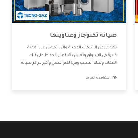
صيانة تكنوجاز وعناوينها
تكنوجاز من الشركات المميزة والتى تحصل على اهمية
كبيرة فى الاسواق وتعمل دائما على الحفاظ على تلك
المكانه ولتلك السبب وفرنا لكم أفضل وأكبر مراكز صيانة
تكنوجاز وعناوينها حتى يكون قريب من كل العملاء
مشاهدة المزيد
ويستطيع القيام بتصليح جميع المنتجات دون اى ازعاج
كما أننا نهتم بكل ما يحتاجه المستهلك لكى نحافظ على
ثقتهم بنا ،وهتستمتع بأقوى العروض والخدمات ما بعد
البيع التى ترضى العميل