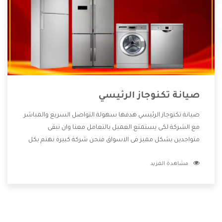
صيانة تكنوجاز الرئيسي
صيانة تكنوجاز الرئيسي هدفها سهولة التواصل السريع والمباشر
مع الشركة لكى يستمتع العميل بالتعامل معنا وان نبقى
متواجدين بشكل مميز فى الاسواق فنحن شركة كبيرة نهتم بكل
التفاصيل المهمة للعميل وان يستمتع بالخدمات التى تنفرد
مشاهدة المزيد
الشركة بها والتى تكون منها خدمة الصيانة التى تكون من أهم
الخدمات التى يرغب بها العميل لأنها تحافظ على كفاءة المنتج
كما أن شركة تكنوجاز تقدم لنا جميع الأجهزة التى نبحث عنها
وأقوى الأسعار التى تكون مناسبة لكثير من العملاء