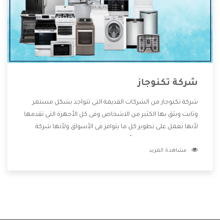
شركة تكنوجاز
شركة تكنوجاز من الشركات القديمة التى تتواجد بشكل مستمر
وثابت ويثق بها الكثير من الاشخاص وفى كل الأجهزة التى تقدمها
لأنها تعمل على تطوير كل ما يتوافر فى الأسواق ولأنها شركة
معروفة تهتم جدا بتوفير أفضل خدمات ما بعد البيع مع المنتجات
مشاهدة المزيد
وتقدم للعملاء أقوى العروض والخصومات التى تسهل على
المستهلك الاستمتاع بشراء جميع ما نقدمه لكم معنا هتجد كل
ما هو جديد وأفضل