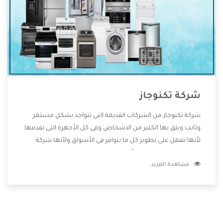
شركة تكنوجاز
شركة تكنوجاز من الشركات القديمة التى تتواجد بشكل مستمر
وثابت ويثق بها الكثير من الاشخاص وفى كل الأجهزة التى تقدمها
لأنها تعمل على تطوير كل ما يتوافر فى الأسواق ولأنها شركة
معروفة تهتم جدا بتوفير أفضل خدمات ما بعد البيع مع المنتجات
مشاهدة المزيد
وتقدم للعملاء أقوى العروض والخصومات التى تسهل على
المستهلك الاستمتاع بشراء جميع ما نقدمه لكم معنا هتجد كل
ما هو جديد وأفضل