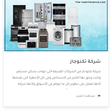
شركة تكنوجاز
شركة تكنوجاز من الشركات القديمة التى تتواجد بشكل مستمر
وثابت ويثق بها الكثير من الاشخاص وفى كل الأجهزة التى تقدمها
لأنها تعمل على تطوير كل ما يتوافر فى الأسواق ولأنها شركة
معروفة تهتم جدا بتوفير أفضل خدمات ما بعد البيع مع المنتجات
مشاهدة المزيد
وتقدم للعملاء أقوى العروض والخصومات التى تسهل على
المستهلك الاستمتاع بشراء جميع ما نقدمه لكم معنا هتجد كل
ما هو جديد وأفضل