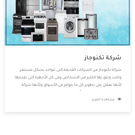
شركة تكنوجاز
شركة تكنوجاز من الشركات القديمة التى تتواجد بشكل مستمر
وثابت ويثق بها الكثير من الاشخاص وفى كل الأجهزة التى تقدمها
لأنها تعمل على تطوير كل ما يتوافر فى الأسواق ولأنها شركة
معروفة تهتم جدا بتوفير أفضل خدمات ما بعد البيع مع المنتجات
مشاهدة المزيد
وتقدم للعملاء أقوى العروض والخصومات التى تسهل على
المستهلك الاستمتاع بشراء جميع ما نقدمه لكم معنا هتجد كل
ما هو جديد وأفضل