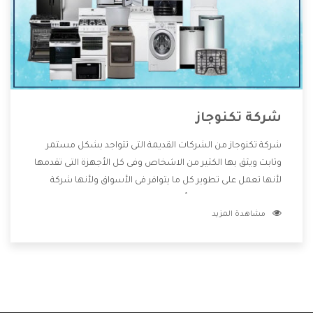
شركة تكنوجاز
شركة تكنوجاز من الشركات القديمة التى تتواجد بشكل مستمر
وثابت ويثق بها الكثير من الاشخاص وفى كل الأجهزة التى تقدمها
لأنها تعمل على تطوير كل ما يتوافر فى الأسواق ولأنها شركة
معروفة تهتم جدا بتوفير أفضل خدمات ما بعد البيع مع المنتجات
مشاهدة المزيد
وتقدم للعملاء أقوى العروض والخصومات التى تسهل على
المستهلك الاستمتاع بشراء جميع ما نقدمه لكم معنا هتجد كل
ما هو جديد وأفضل