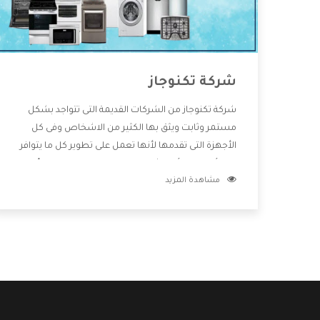
شركة تكنوجاز
شركة تكنوجاز من الشركات القديمة التى تتواجد بشكل
مستمر وثابت ويثق بها الكثير من الاشخاص وفى كل
الأجهزة التى تقدمها لأنها تعمل على تطوير كل ما يتوافر
فى الأسواق ولأنها شركة معروفة تهتم جدا بتوفير أفضل
مشاهدة المزيد
خدمات ما بعد البيع مع المنتجات وتقدم للعملاء أقوى
العروض والخصومات التى تسهل على المستهلك
الاستمتاع بشراء جميع ما نقدمه لكم معنا هتجد كل ما
هو جديد وأفضل