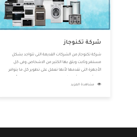
شركة تكنوجاز
شركة تكنوجاز من الشركات القديمة التى تتواجد بشكل
مستمر وثابت ويثق بها الكثير من الاشخاص وفى كل
الأجهزة التى تقدمها لأنها تعمل على تطوير كل ما يتوافر
فى الأسواق ولأنها شركة معروفة تهتم جدا بتوفير أفضل
مشاهدة المزيد
خدمات ما بعد البيع مع المنتجات وتقدم للعملاء أقوى
العروض والخصومات التى تسهل على المستهلك
الاستمتاع بشراء جميع ما نقدمه لكم معنا هتجد كل ما
هو جديد وأفضل