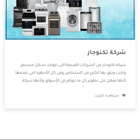
شركة تكنوجاز
شركة تكنوجاز من الشركات القديمة التى تتواجد بشكل مستمر
وثابت ويثق بها الكثير من الاشخاص وفى كل الأجهزة التى تقدمها
لأنها تعمل على تطوير كل ما يتوافر فى الأسواق ولأنها شركة
معروفة تهتم جدا بتوفير أفضل خدمات ما بعد البيع مع المنتجات
مشاهدة المزيد
وتقدم للعملاء أقوى العروض والخصومات التى تسهل على
المستهلك الاستمتاع بشراء جميع ما نقدمه لكم معنا هتجد كل
ما هو جديد وأفضل