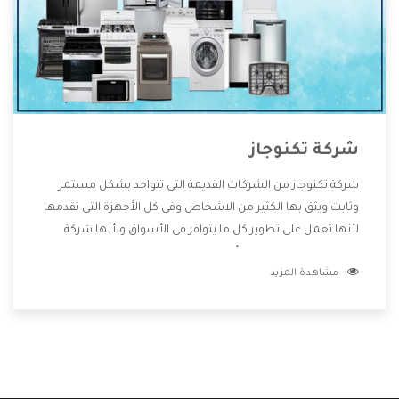
شركة تكنوجاز
شركة تكنوجاز من الشركات القديمة التى تتواجد بشكل مستمر
وثابت ويثق بها الكثير من الاشخاص وفى كل الأجهزة التى تقدمها
لأنها تعمل على تطوير كل ما يتوافر فى الأسواق ولأنها شركة
معروفة تهتم جدا بتوفير أفضل خدمات ما بعد البيع مع المنتجات
مشاهدة المزيد
وتقدم للعملاء أقوى العروض والخصومات التى تسهل على
المستهلك الاستمتاع بشراء جميع ما نقدمه لكم معنا هتجد كل
ما هو جديد وأفضل