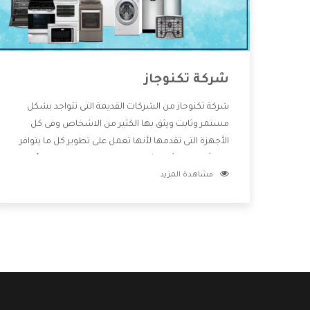
شركة تكنوجاز
شركة تكنوجاز من الشركات القديمة التى تتواجد بشكل
مستمر وثابت ويثق بها الكثير من الاشخاص وفى كل
الأجهزة التى تقدمها لأنها تعمل على تطوير كل ما يتوافر
فى الأسواق ولأنها شركة معروفة تهتم جدا بتوفير أفضل
مشاهدة المزيد
خدمات ما بعد البيع مع المنتجات وتقدم للعملاء أقوى
العروض والخصومات التى تسهل على المستهلك
الاستمتاع بشراء جميع ما نقدمه لكم معنا هتجد كل ما
هو جديد وأفضل