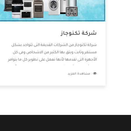
شركة تكنوجاز
شركة تكنوجاز من الشركات القديمة التى تتواجد بشكل
مستمر وثابت ويثق بها الكثير من الاشخاص وفى كل
الأجهزة التى تقدمها لأنها تعمل على تطوير كل ما يتوافر
فى الأسواق ولأنها شركة معروفة تهتم جدا بتوفير أفضل
مشاهدة المزيد
خدمات ما بعد البيع مع المنتجات وتقدم للعملاء أقوى
العروض والخصومات التى تسهل على المستهلك
الاستمتاع بشراء جميع ما نقدمه لكم معنا هتجد كل ما
هو جديد وأفضل