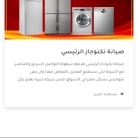
صيانة تكنوجاز الرئيسي
صيانة تكنوجاز الرئيسي هدفها سهولة التواصل السريع والمباشر
مع الشركة لكى يستمتع العميل بالتعامل معنا وان نبقى
متواجدين بشكل مميز فى الاسواق فنحن شركة كبيرة نهتم بكل
التفاصيل المهمة للعميل وان يستمتع بالخدمات التى تنفرد
مشاهدة المزيد
الشركة بها والتى تكون منها خدمة الصيانة التى تكون من أهم
الخدمات التى يرغب بها العميل لأنها تحافظ على كفاءة المنتج
كما أن شركة تكنوجاز تقدم لنا جميع الأجهزة التى نبحث عنها
وأقوى الأسعار التى تكون مناسبة لكثير من العملاء