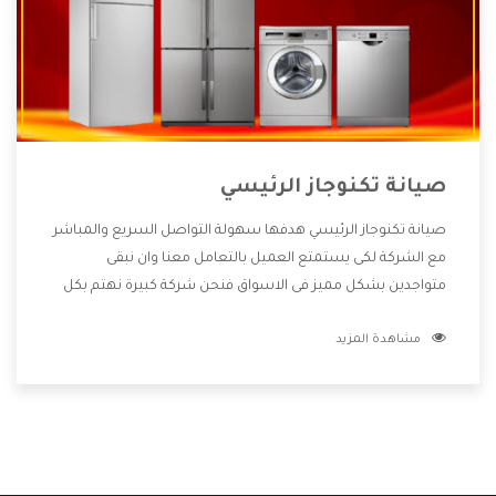
صيانة تكنوجاز الرئيسي
صيانة تكنوجاز الرئيسي هدفها سهولة التواصل السريع والمباشر
مع الشركة لكى يستمتع العميل بالتعامل معنا وان نبقى
متواجدين بشكل مميز فى الاسواق فنحن شركة كبيرة نهتم بكل
التفاصيل المهمة للعميل وان يستمتع بالخدمات التى تنفرد
مشاهدة المزيد
الشركة بها والتى تكون منها خدمة الصيانة التى تكون من أهم
الخدمات التى يرغب بها العميل لأنها تحافظ على كفاءة المنتج
كما أن شركة تكنوجاز تقدم لنا جميع الأجهزة التى نبحث عنها
وأقوى الأسعار التى تكون مناسبة لكثير من العملاء