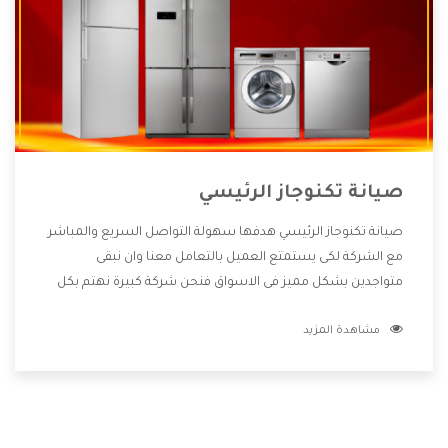
صيانة تكنوجاز الرئيسي
صيانة تكنوجاز الرئيسي هدفها سهولة التواصل السريع والمباشر
مع الشركة لكى يستمتع العميل بالتعامل معنا وان نبقى
متواجدين بشكل مميز فى الاسواق فنحن شركة كبيرة نهتم بكل
التفاصيل المهمة للعميل وان يستمتع بالخدمات التى تنفرد
مشاهدة المزيد
الشركة بها والتى تكون منها خدمة الصيانة التى تكون من أهم
الخدمات التى يرغب بها العميل لأنها تحافظ على كفاءة المنتج
كما أن شركة تكنوجاز تقدم لنا جميع الأجهزة التى نبحث عنها
وأقوى الأسعار التى تكون مناسبة لكثير من العملاء