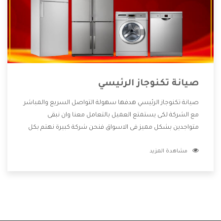
صيانة تكنوجاز الرئيسي
صيانة تكنوجاز الرئيسي هدفها سهولة التواصل السريع والمباشر
مع الشركة لكى يستمتع العميل بالتعامل معنا وان نبقى
متواجدين بشكل مميز فى الاسواق فنحن شركة كبيرة نهتم بكل
التفاصيل المهمة للعميل وان يستمتع بالخدمات التى تنفرد
مشاهدة المزيد
الشركة بها والتى تكون منها خدمة الصيانة التى تكون من أهم
الخدمات التى يرغب بها العميل لأنها تحافظ على كفاءة المنتج
كما أن شركة تكنوجاز تقدم لنا جميع الأجهزة التى نبحث عنها
وأقوى الأسعار التى تكون مناسبة لكثير من العملاء