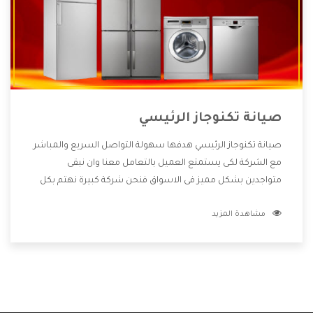
صيانة تكنوجاز الرئيسي
صيانة تكنوجاز الرئيسي هدفها سهولة التواصل السريع والمباشر
مع الشركة لكى يستمتع العميل بالتعامل معنا وان نبقى
متواجدين بشكل مميز فى الاسواق فنحن شركة كبيرة نهتم بكل
التفاصيل المهمة للعميل وان يستمتع بالخدمات التى تنفرد
مشاهدة المزيد
الشركة بها والتى تكون منها خدمة الصيانة التى تكون من أهم
الخدمات التى يرغب بها العميل لأنها تحافظ على كفاءة المنتج
كما أن شركة تكنوجاز تقدم لنا جميع الأجهزة التى نبحث عنها
وأقوى الأسعار التى تكون مناسبة لكثير من العملاء