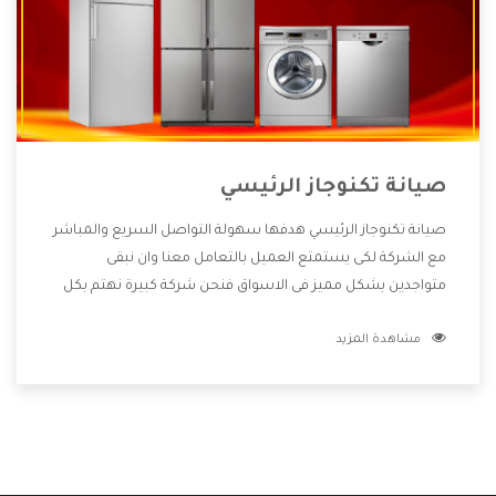
صيانة تكنوجاز الرئيسي
صيانة تكنوجاز الرئيسي هدفها سهولة التواصل السريع والمباشر
مع الشركة لكى يستمتع العميل بالتعامل معنا وان نبقى
متواجدين بشكل مميز فى الاسواق فنحن شركة كبيرة نهتم بكل
التفاصيل المهمة للعميل وان يستمتع بالخدمات التى تنفرد
مشاهدة المزيد
الشركة بها والتى تكون منها خدمة الصيانة التى تكون من أهم
الخدمات التى يرغب بها العميل لأنها تحافظ على كفاءة المنتج
كما أن شركة تكنوجاز تقدم لنا جميع الأجهزة التى نبحث عنها
وأقوى الأسعار التى تكون مناسبة لكثير من العملاء