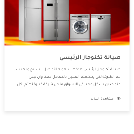
صيانة تكنوجاز الرئيسي
صيانة تكنوجاز الرئيسي هدفها سهولة التواصل السريع والمباشر
مع الشركة لكى يستمتع العميل بالتعامل معنا وان نبقى
متواجدين بشكل مميز فى الاسواق فنحن شركة كبيرة نهتم بكل
التفاصيل المهمة للعميل وان يستمتع بالخدمات التى تنفرد
مشاهدة المزيد
الشركة بها والتى تكون منها خدمة الصيانة التى تكون من أهم
الخدمات التى يرغب بها العميل لأنها تحافظ على كفاءة المنتج
كما أن شركة تكنوجاز تقدم لنا جميع الأجهزة التى نبحث عنها
وأقوى الأسعار التى تكون مناسبة لكثير من العملاء