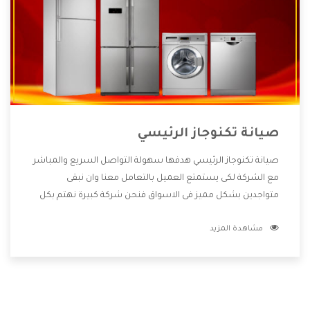
صيانة تكنوجاز الرئيسي
صيانة تكنوجاز الرئيسي هدفها سهولة التواصل السريع والمباشر
مع الشركة لكى يستمتع العميل بالتعامل معنا وان نبقى
متواجدين بشكل مميز فى الاسواق فنحن شركة كبيرة نهتم بكل
التفاصيل المهمة للعميل وان يستمتع بالخدمات التى تنفرد
مشاهدة المزيد
الشركة بها والتى تكون منها خدمة الصيانة التى تكون من أهم
الخدمات التى يرغب بها العميل لأنها تحافظ على كفاءة المنتج
كما أن شركة تكنوجاز تقدم لنا جميع الأجهزة التى نبحث عنها
وأقوى الأسعار التى تكون مناسبة لكثير من العملاء