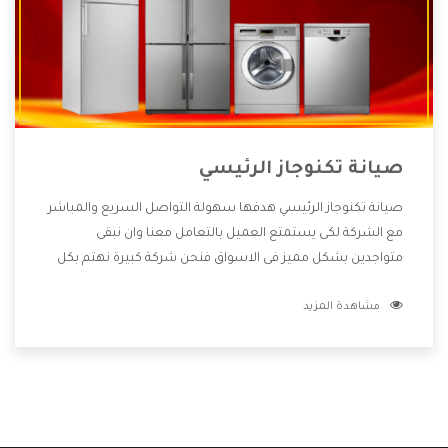
صيانة تكنوجاز الرئيسي
صيانة تكنوجاز الرئيسي هدفها سهولة التواصل السريع والمباشر
مع الشركة لكى يستمتع العميل بالتعامل معنا وان نبقى
متواجدين بشكل مميز فى الاسواق فنحن شركة كبيرة نهتم بكل
التفاصيل المهمة للعميل وان يستمتع بالخدمات التى تنفرد
مشاهدة المزيد
الشركة بها والتى تكون منها خدمة الصيانة التى تكون من أهم
الخدمات التى يرغب بها العميل لأنها تحافظ على كفاءة المنتج
كما أن شركة تكنوجاز تقدم لنا جميع الأجهزة التى نبحث عنها
وأقوى الأسعار التى تكون مناسبة لكثير من العملاء