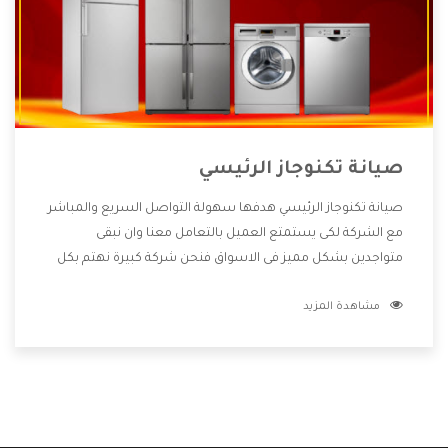
صيانة تكنوجاز الرئيسي
صيانة تكنوجاز الرئيسي هدفها سهولة التواصل السريع والمباشر
مع الشركة لكى يستمتع العميل بالتعامل معنا وان نبقى
متواجدين بشكل مميز فى الاسواق فنحن شركة كبيرة نهتم بكل
التفاصيل المهمة للعميل وان يستمتع بالخدمات التى تنفرد
مشاهدة المزيد
الشركة بها والتى تكون منها خدمة الصيانة التى تكون من أهم
الخدمات التى يرغب بها العميل لأنها تحافظ على كفاءة المنتج
كما أن شركة تكنوجاز تقدم لنا جميع الأجهزة التى نبحث عنها
وأقوى الأسعار التى تكون مناسبة لكثير من العملاء