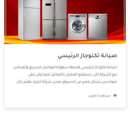
صيانة تكنوجاز الرئيسي
صيانة تكنوجاز الرئيسي هدفها سهولة التواصل السريع والمباشر
مع الشركة لكى يستمتع العميل بالتعامل معنا وان نبقى
متواجدين بشكل مميز فى الاسواق فنحن شركة كبيرة نهتم بكل
التفاصيل المهمة للعميل وان يستمتع بالخدمات التى تنفرد
مشاهدة المزيد
الشركة بها والتى تكون منها خدمة الصيانة التى تكون من أهم
الخدمات التى يرغب بها العميل لأنها تحافظ على كفاءة المنتج
كما أن شركة تكنوجاز تقدم لنا جميع الأجهزة التى نبحث عنها
وأقوى الأسعار التى تكون مناسبة لكثير من العملاء