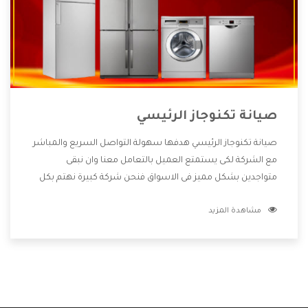
صيانة تكنوجاز الرئيسي
صيانة تكنوجاز الرئيسي هدفها سهولة التواصل السريع والمباشر
مع الشركة لكى يستمتع العميل بالتعامل معنا وان نبقى
متواجدين بشكل مميز فى الاسواق فنحن شركة كبيرة نهتم بكل
التفاصيل المهمة للعميل وان يستمتع بالخدمات التى تنفرد
مشاهدة المزيد
الشركة بها والتى تكون منها خدمة الصيانة التى تكون من أهم
الخدمات التى يرغب بها العميل لأنها تحافظ على كفاءة المنتج
كما أن شركة تكنوجاز تقدم لنا جميع الأجهزة التى نبحث عنها
وأقوى الأسعار التى تكون مناسبة لكثير من العملاء