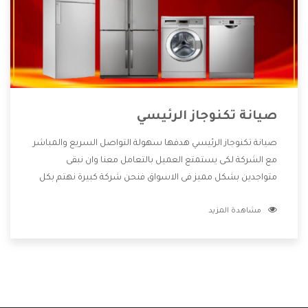
صيانة تكنوجاز الرئيسي
صيانة تكنوجاز الرئيسي هدفها سهولة التواصل السريع والمباشر
مع الشركة لكى يستمتع العميل بالتعامل معنا وان نبقى
متواجدين بشكل مميز فى الاسواق فنحن شركة كبيرة نهتم بكل
التفاصيل المهمة للعميل وان يستمتع بالخدمات التى تنفرد
مشاهدة المزيد
الشركة بها والتى تكون منها خدمة الصيانة التى تكون من أهم
الخدمات التى يرغب بها العميل لأنها تحافظ على كفاءة المنتج
كما أن شركة تكنوجاز تقدم لنا جميع الأجهزة التى نبحث عنها
وأقوى الأسعار التى تكون مناسبة لكثير من العملاء