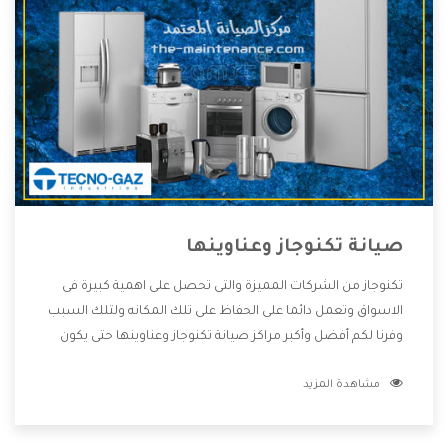
صيانة تكنوجاز وعناوينها
تكنوجاز من الشركات المميزة والتى تحصل على اهمية كبيرة فى
الاسواق وتعمل دائما على الحفاظ على تلك المكانه ولتلك السبب
وفرنا لكم أفضل وأكبر مراكز صيانة تكنوجاز وعناوينها حتى يكون
قريب من كل العملاء ويستطيع القيام بتصليح جميع المنتجات
مشاهدة المزيد
دون اى ازعاج كما أننا نهتم بكل ما يحتاجه المستهلك لكى نحافظ
على ثقتهم بنا ،وهتستمتع بأقوى العروض والخدمات ما بعد البيع
التى ترضى العميل