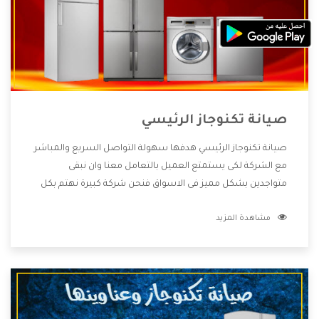
صيانة تكنوجاز الرئيسي
صيانة تكنوجاز الرئيسي هدفها سهولة التواصل السريع والمباشر
مع الشركة لكى يستمتع العميل بالتعامل معنا وان نبقى
متواجدين بشكل مميز فى الاسواق فنحن شركة كبيرة نهتم بكل
التفاصيل المهمة للعميل وان يستمتع بالخدمات التى تنفرد
مشاهدة المزيد
الشركة بها والتى تكون منها خدمة الصيانة التى تكون من أهم
الخدمات التى يرغب بها العميل لأنها تحافظ على كفاءة المنتج
كما أن شركة تكنوجاز تقدم لنا جميع الأجهزة التى نبحث عنها
وأقوى الأسعار التى تكون مناسبة لكثير من العملاء