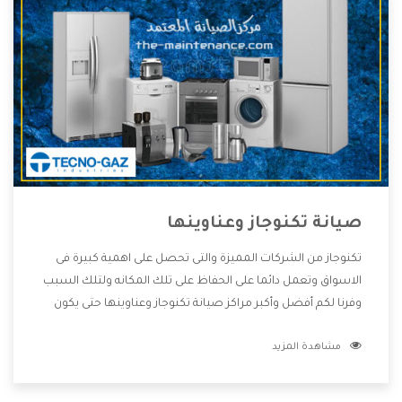
صيانة تكنوجاز وعناوينها
تكنوجاز من الشركات المميزة والتى تحصل على اهمية كبيرة فى
الاسواق وتعمل دائما على الحفاظ على تلك المكانه ولتلك السبب
وفرنا لكم أفضل وأكبر مراكز صيانة تكنوجاز وعناوينها حتى يكون
قريب من كل العملاء ويستطيع القيام بتصليح جميع المنتجات
مشاهدة المزيد
دون اى ازعاج كما أننا نهتم بكل ما يحتاجه المستهلك لكى نحافظ
على ثقتهم بنا ،وهتستمتع بأقوى العروض والخدمات ما بعد البيع
التى ترضى العميل