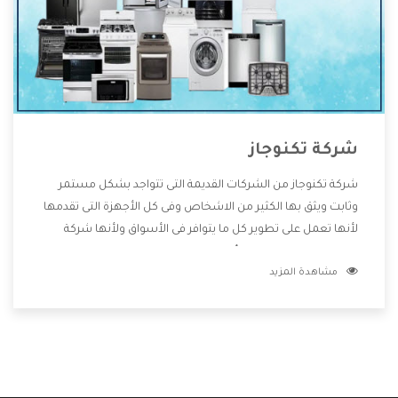
شركة تكنوجاز
شركة تكنوجاز من الشركات القديمة التى تتواجد بشكل مستمر
وثابت ويثق بها الكثير من الاشخاص وفى كل الأجهزة التى تقدمها
لأنها تعمل على تطوير كل ما يتوافر فى الأسواق ولأنها شركة
معروفة تهتم جدا بتوفير أفضل خدمات ما بعد البيع مع المنتجات
مشاهدة المزيد
وتقدم للعملاء أقوى العروض والخصومات التى تسهل على
المستهلك الاستمتاع بشراء جميع ما نقدمه لكم معنا هتجد كل
ما هو جديد وأفضل