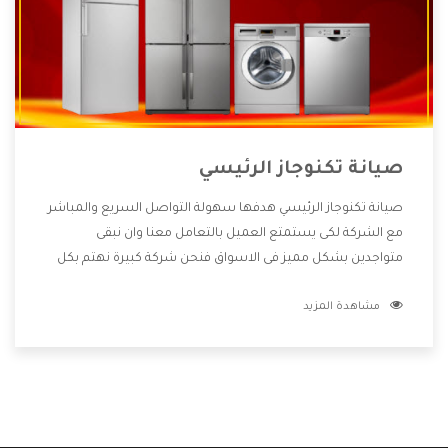
صيانة تكنوجاز الرئيسي
صيانة تكنوجاز الرئيسي هدفها سهولة التواصل السريع والمباشر
مع الشركة لكى يستمتع العميل بالتعامل معنا وان نبقى
متواجدين بشكل مميز فى الاسواق فنحن شركة كبيرة نهتم بكل
التفاصيل المهمة للعميل وان يستمتع بالخدمات التى تنفرد
مشاهدة المزيد
الشركة بها والتى تكون منها خدمة الصيانة التى تكون من أهم
الخدمات التى يرغب بها العميل لأنها تحافظ على كفاءة المنتج
كما أن شركة تكنوجاز تقدم لنا جميع الأجهزة التى نبحث عنها
وأقوى الأسعار التى تكون مناسبة لكثير من العملاء