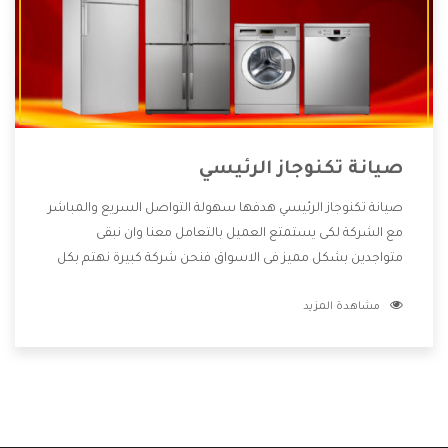
صيانة تكنوجاز الرئيسي
صيانة تكنوجاز الرئيسي هدفها سهولة التواصل السريع والمباشر
مع الشركة لكى يستمتع العميل بالتعامل معنا وان نبقى
متواجدين بشكل مميز فى الاسواق فنحن شركة كبيرة نهتم بكل
التفاصيل المهمة للعميل وان يستمتع بالخدمات التى تنفرد
مشاهدة المزيد
الشركة بها والتى تكون منها خدمة الصيانة التى تكون من أهم
الخدمات التى يرغب بها العميل لأنها تحافظ على كفاءة المنتج
كما أن شركة تكنوجاز تقدم لنا جميع الأجهزة التى نبحث عنها
وأقوى الأسعار التى تكون مناسبة لكثير من العملاء