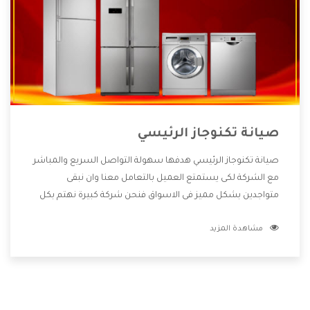
صيانة تكنوجاز الرئيسي
صيانة تكنوجاز الرئيسي هدفها سهولة التواصل السريع والمباشر
مع الشركة لكى يستمتع العميل بالتعامل معنا وان نبقى
متواجدين بشكل مميز فى الاسواق فنحن شركة كبيرة نهتم بكل
التفاصيل المهمة للعميل وان يستمتع بالخدمات التى تنفرد
مشاهدة المزيد
الشركة بها والتى تكون منها خدمة الصيانة التى تكون من أهم
الخدمات التى يرغب بها العميل لأنها تحافظ على كفاءة المنتج
كما أن شركة تكنوجاز تقدم لنا جميع الأجهزة التى نبحث عنها
وأقوى الأسعار التى تكون مناسبة لكثير من العملاء