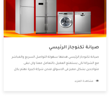
صيانة تكنوجاز الرئيسي
صيانة تكنوجاز الرئيسي هدفها سهولة التواصل السريع والمباشر
مع الشركة لكى يستمتع العميل بالتعامل معنا وان نبقى
متواجدين بشكل مميز فى الاسواق فنحن شركة كبيرة نهتم بكل
التفاصيل المهمة للعميل وان يستمتع بالخدمات التى تنفرد
مشاهدة المزيد
الشركة بها والتى تكون منها خدمة الصيانة التى تكون من أهم
الخدمات التى يرغب بها العميل لأنها تحافظ على كفاءة المنتج
كما أن شركة تكنوجاز تقدم لنا جميع الأجهزة التى نبحث عنها
وأقوى الأسعار التى تكون مناسبة لكثير من العملاء