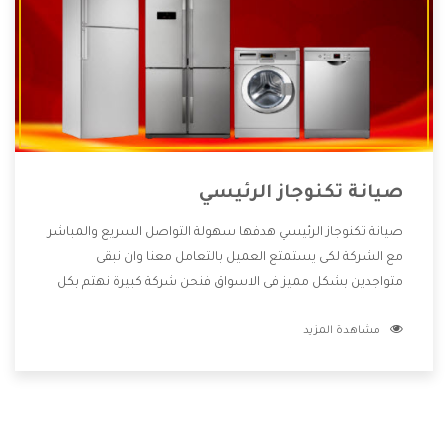
صيانة تكنوجاز الرئيسي
صيانة تكنوجاز الرئيسي هدفها سهولة التواصل السريع والمباشر
مع الشركة لكى يستمتع العميل بالتعامل معنا وان نبقى
متواجدين بشكل مميز فى الاسواق فنحن شركة كبيرة نهتم بكل
التفاصيل المهمة للعميل وان يستمتع بالخدمات التى تنفرد
مشاهدة المزيد
الشركة بها والتى تكون منها خدمة الصيانة التى تكون من أهم
الخدمات التى يرغب بها العميل لأنها تحافظ على كفاءة المنتج
كما أن شركة تكنوجاز تقدم لنا جميع الأجهزة التى نبحث عنها
وأقوى الأسعار التى تكون مناسبة لكثير من العملاء