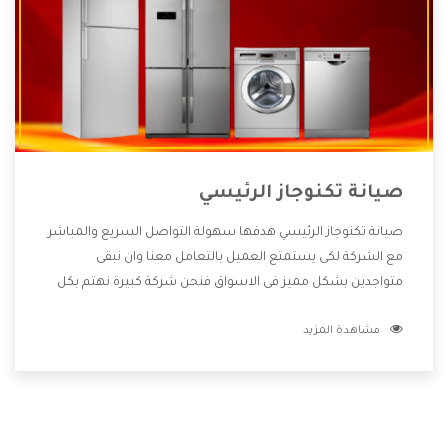
صيانة تكنوجاز الرئيسي
صيانة تكنوجاز الرئيسي هدفها سهولة التواصل السريع والمباشر
مع الشركة لكى يستمتع العميل بالتعامل معنا وان نبقى
متواجدين بشكل مميز فى الاسواق فنحن شركة كبيرة نهتم بكل
التفاصيل المهمة للعميل وان يستمتع بالخدمات التى تنفرد
مشاهدة المزيد
الشركة بها والتى تكون منها خدمة الصيانة التى تكون من أهم
الخدمات التى يرغب بها العميل لأنها تحافظ على كفاءة المنتج
كما أن شركة تكنوجاز تقدم لنا جميع الأجهزة التى نبحث عنها
وأقوى الأسعار التى تكون مناسبة لكثير من العملاء