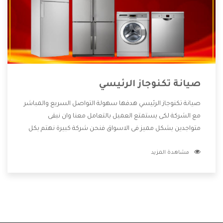
صيانة تكنوجاز الرئيسي
صيانة تكنوجاز الرئيسي هدفها سهولة التواصل السريع والمباشر
مع الشركة لكى يستمتع العميل بالتعامل معنا وان نبقى
متواجدين بشكل مميز فى الاسواق فنحن شركة كبيرة نهتم بكل
التفاصيل المهمة للعميل وان يستمتع بالخدمات التى تنفرد
مشاهدة المزيد
الشركة بها والتى تكون منها خدمة الصيانة التى تكون من أهم
الخدمات التى يرغب بها العميل لأنها تحافظ على كفاءة المنتج
كما أن شركة تكنوجاز تقدم لنا جميع الأجهزة التى نبحث عنها
وأقوى الأسعار التى تكون مناسبة لكثير من العملاء