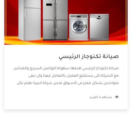
صيانة تكنوجاز الرئيسي
صيانة تكنوجاز الرئيسي هدفها سهولة التواصل السريع والمباشر
مع الشركة لكى يستمتع العميل بالتعامل معنا وان نبقى
متواجدين بشكل مميز فى الاسواق فنحن شركة كبيرة نهتم بكل
التفاصيل المهمة للعميل وان يستمتع بالخدمات التى تنفرد
مشاهدة المزيد
الشركة بها والتى تكون منها خدمة الصيانة التى تكون من أهم
الخدمات التى يرغب بها العميل لأنها تحافظ على كفاءة المنتج
كما أن شركة تكنوجاز تقدم لنا جميع الأجهزة التى نبحث عنها
وأقوى الأسعار التى تكون مناسبة لكثير من العملاء