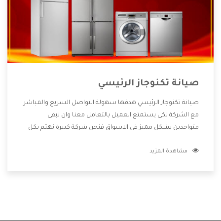
صيانة تكنوجاز الرئيسي
صيانة تكنوجاز الرئيسي هدفها سهولة التواصل السريع والمباشر
مع الشركة لكى يستمتع العميل بالتعامل معنا وان نبقى
متواجدين بشكل مميز فى الاسواق فنحن شركة كبيرة نهتم بكل
التفاصيل المهمة للعميل وان يستمتع بالخدمات التى تنفرد
مشاهدة المزيد
الشركة بها والتى تكون منها خدمة الصيانة التى تكون من أهم
الخدمات التى يرغب بها العميل لأنها تحافظ على كفاءة المنتج
كما أن شركة تكنوجاز تقدم لنا جميع الأجهزة التى نبحث عنها
وأقوى الأسعار التى تكون مناسبة لكثير من العملاء