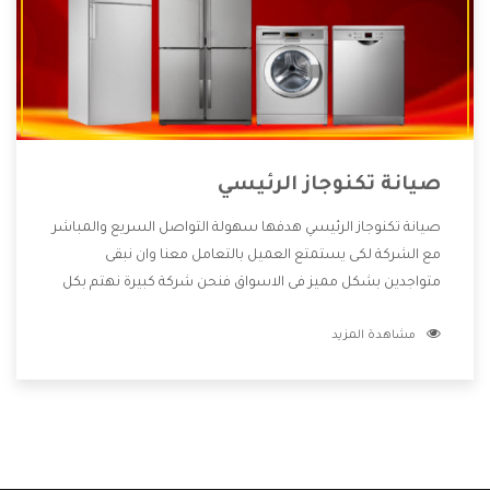
صيانة تكنوجاز الرئيسي
صيانة تكنوجاز الرئيسي هدفها سهولة التواصل السريع والمباشر
مع الشركة لكى يستمتع العميل بالتعامل معنا وان نبقى
متواجدين بشكل مميز فى الاسواق فنحن شركة كبيرة نهتم بكل
التفاصيل المهمة للعميل وان يستمتع بالخدمات التى تنفرد
مشاهدة المزيد
الشركة بها والتى تكون منها خدمة الصيانة التى تكون من أهم
الخدمات التى يرغب بها العميل لأنها تحافظ على كفاءة المنتج
كما أن شركة تكنوجاز تقدم لنا جميع الأجهزة التى نبحث عنها
وأقوى الأسعار التى تكون مناسبة لكثير من العملاء