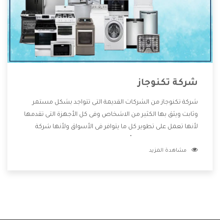
شركة تكنوجاز
شركة تكنوجاز من الشركات القديمة التى تتواجد بشكل مستمر
وثابت ويثق بها الكثير من الاشخاص وفى كل الأجهزة التى تقدمها
لأنها تعمل على تطوير كل ما يتوافر فى الأسواق ولأنها شركة
معروفة تهتم جدا بتوفير أفضل خدمات ما بعد البيع مع المنتجات
مشاهدة المزيد
وتقدم للعملاء أقوى العروض والخصومات التى تسهل على
المستهلك الاستمتاع بشراء جميع ما نقدمه لكم معنا هتجد كل
ما هو جديد وأفضل