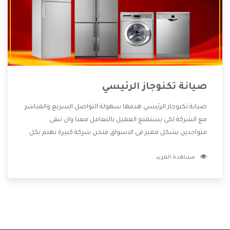
صيانة تكنوجاز الرئيسي
صيانة تكنوجاز الرئيسي هدفها سهولة التواصل السريع والمباشر
مع الشركة لكى يستمتع العميل بالتعامل معنا وان نبقى
متواجدين بشكل مميز فى الاسواق فنحن شركة كبيرة نهتم بكل
التفاصيل المهمة للعميل وان يستمتع بالخدمات التى تنفرد
مشاهدة المزيد
الشركة بها والتى تكون منها خدمة الصيانة التى تكون من أهم
الخدمات التى يرغب بها العميل لأنها تحافظ على كفاءة المنتج
كما أن شركة تكنوجاز تقدم لنا جميع الأجهزة التى نبحث عنها
وأقوى الأسعار التى تكون مناسبة لكثير من العملاء