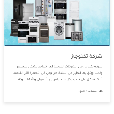
شركة تكنوجاز
شركة تكنوجاز من الشركات القديمة التى تتواجد بشكل مستمر
وثابت ويثق بها الكثير من الاشخاص وفى كل الأجهزة التى تقدمها
لأنها تعمل على تطوير كل ما يتوافر فى الأسواق ولأنها شركة
معروفة تهتم جدا بتوفير أفضل خدمات ما بعد البيع مع المنتجات
مشاهدة المزيد
وتقدم للعملاء أقوى العروض والخصومات التى تسهل على
المستهلك الاستمتاع بشراء جميع ما نقدمه لكم معنا هتجد كل
ما هو جديد وأفضل