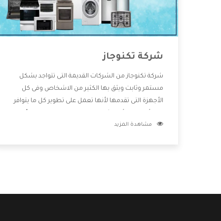
شركة تكنوجاز
شركة تكنوجاز من الشركات القديمة التى تتواجد بشكل
مستمر وثابت ويثق بها الكثير من الاشخاص وفى كل
الأجهزة التى تقدمها لأنها تعمل على تطوير كل ما يتوافر
فى الأسواق ولأنها شركة معروفة تهتم جدا بتوفير أفضل
مشاهدة المزيد
خدمات ما بعد البيع مع المنتجات وتقدم للعملاء أقوى
العروض والخصومات التى تسهل على المستهلك
الاستمتاع بشراء جميع ما نقدمه لكم معنا هتجد كل ما
هو جديد وأفضل