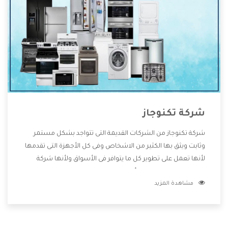
شركة تكنوجاز
شركة تكنوجاز من الشركات القديمة التى تتواجد بشكل مستمر
وثابت ويثق بها الكثير من الاشخاص وفى كل الأجهزة التى تقدمها
لأنها تعمل على تطوير كل ما يتوافر فى الأسواق ولأنها شركة
معروفة تهتم جدا بتوفير أفضل خدمات ما بعد البيع مع المنتجات
مشاهدة المزيد
وتقدم للعملاء أقوى العروض والخصومات التى تسهل على
المستهلك الاستمتاع بشراء جميع ما نقدمه لكم معنا هتجد كل
ما هو جديد وأفضل