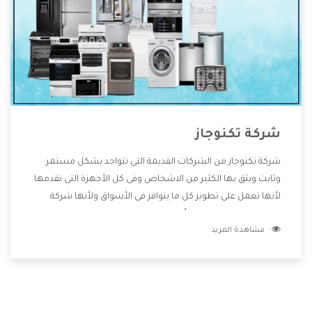
شركة تكنوجاز
شركة تكنوجاز من الشركات القديمة التى تتواجد بشكل مستمر
وثابت ويثق بها الكثير من الاشخاص وفى كل الأجهزة التى تقدمها
لأنها تعمل على تطوير كل ما يتوافر فى الأسواق ولأنها شركة
معروفة تهتم جدا بتوفير أفضل خدمات ما بعد البيع مع المنتجات
مشاهدة المزيد
وتقدم للعملاء أقوى العروض والخصومات التى تسهل على
المستهلك الاستمتاع بشراء جميع ما نقدمه لكم معنا هتجد كل
ما هو جديد وأفضل