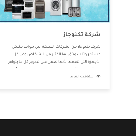
شركة تكنوجاز
شركة تكنوجاز من الشركات القديمة التى تتواجد بشكل
مستمر وثابت ويثق بها الكثير من الاشخاص وفى كل
الأجهزة التى تقدمها لأنها تعمل على تطوير كل ما يتوافر
فى الأسواق ولأنها شركة معروفة تهتم جدا بتوفير أفضل
مشاهدة المزيد
خدمات ما بعد البيع مع المنتجات وتقدم للعملاء أقوى
العروض والخصومات التى تسهل على المستهلك
الاستمتاع بشراء جميع ما نقدمه لكم معنا هتجد كل ما
هو جديد وأفضل