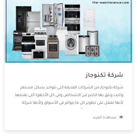
شركة تكنوجاز
شركة تكنوجاز من الشركات القديمة التى تتواجد بشكل مستمر
وثابت ويثق بها الكثير من الاشخاص وفى كل الأجهزة التى تقدمها
لأنها تعمل على تطوير كل ما يتوافر فى الأسواق ولأنها شركة
معروفة تهتم جدا بتوفير أفضل خدمات ما بعد البيع مع المنتجات
مشاهدة المزيد
وتقدم للعملاء أقوى العروض والخصومات التى تسهل على
المستهلك الاستمتاع بشراء جميع ما نقدمه لكم معنا هتجد كل
ما هو جديد وأفضل