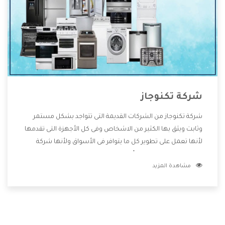
شركة تكنوجاز
شركة تكنوجاز من الشركات القديمة التى تتواجد بشكل مستمر
وثابت ويثق بها الكثير من الاشخاص وفى كل الأجهزة التى تقدمها
لأنها تعمل على تطوير كل ما يتوافر فى الأسواق ولأنها شركة
معروفة تهتم جدا بتوفير أفضل خدمات ما بعد البيع مع المنتجات
مشاهدة المزيد
وتقدم للعملاء أقوى العروض والخصومات التى تسهل على
المستهلك الاستمتاع بشراء جميع ما نقدمه لكم معنا هتجد كل
ما هو جديد وأفضل